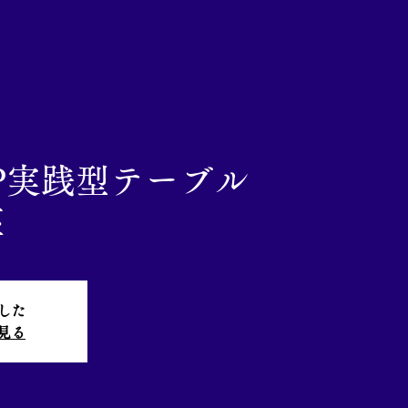
UP実践型テーブル
座
した
見る