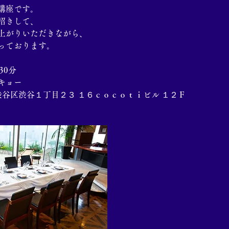
講座です。
招きして、
上がりいただきながら、
っております。
30分
キョー
京都渋谷区渋谷１丁目２３ １６ｃｏｃｏｔｉビル １２Ｆ